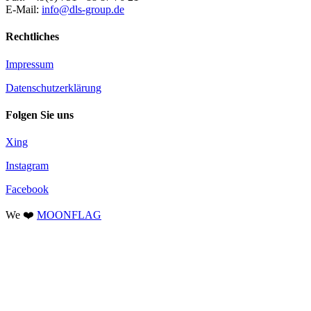
E-Mail:
info@dls-group.de
Rechtliches
Impressum
Datenschutzerklärung
Folgen Sie uns
Xing
Instagram
Facebook
We ❤️
MOONFLAG
Facebook
Instagram
E-
Xing
Nach
Mail
oben