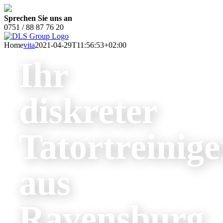
Zum
Inhalt
Sprechen Sie uns an
springen
0751 / 88 87 76 20
Home
vita
2021-04-29T11:56:53+02:00
Ihr
diskreter
Tatortreinige
aus
Ravensburg