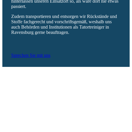
hinterlassen unseren Einsatzort so, als wäre dort nie etwas
passiert.
Zudem transportieren und entsorgen wir Rückstände und
Stoffe fachgerecht und vorschriftsgemäß, weshalb uns
auch Behörden und Institutionen als Tatortreiniger in
Ravensburg gerne beauftragen.
Sprechen Sie mit uns